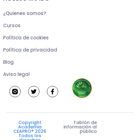
¿Quienes somos?
Cursos
Política de cookies
Política de privacidad
Blog
Aviso legal
T
F
w
a
i
c
t
e
t
b
e
o
r
o
k
Copyright
Tablón de
-
Academia
información al
f
CEAPRO® 2026
público
Todos los