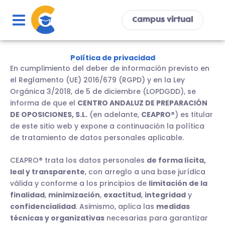
Ir
al
Campus virtual
contenido
Política de privacidad
En cumplimiento del deber de información previsto en
el Reglamento (UE) 2016/679 (RGPD) y en la Ley
Orgánica 3/2018, de 5 de diciembre (LOPDGDD), se
informa de que el
CENTRO ANDALUZ DE PREPARACIÓN
DE OPOSICIONES, S.L.
(en adelante,
CEAPRO®
) es titular
de este sitio web y expone a continuación la política
de tratamiento de datos personales aplicable.
CEAPRO® trata los datos personales
de forma lícita,
leal y transparente
, con arreglo a una base jurídica
válida y conforme a los principios de
limitación de la
finalidad
,
minimización
,
exactitud
,
integridad
y
confidencialidad
. Asimismo, aplica las
medidas
técnicas y organizativas
necesarias para garantizar