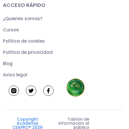
ACCESO RÁPIDO
¿Quienes somos?
Cursos
Política de cookies
Política de privacidad
Blog
Aviso legal
T
F
w
a
i
c
t
e
t
b
e
o
r
o
k
Copyright
Tablón de
-
Academia
información al
f
CEAPRO® 2026
público