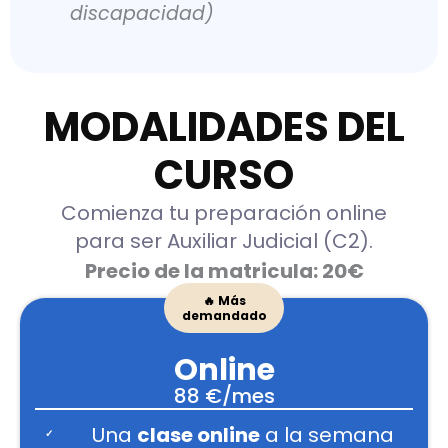
discapacidad)
MODALIDADES DEL
CURSO
Comienza tu preparación online
para ser Auxiliar Judicial (C2).
Precio de la matricula: 20€
🔥 Más
demandado
Online
88 €/mes
Una
clase online
a la semana