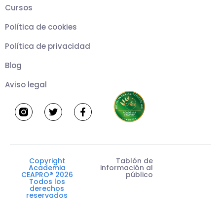
Cursos
Política de cookies
Política de privacidad
Blog
Aviso legal
T
F
w
a
i
c
t
e
t
b
e
o
r
o
k
Copyright
Tablón de
-
Academia
información al
f
CEAPRO® 2026
público
Todos los
derechos
reservados