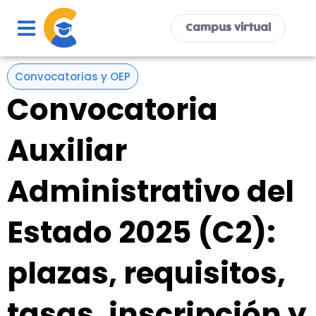
Ir
al
Campus virtual
contenido
Convocatorias y OEP
Convocatoria
Auxiliar
Administrativo del
Estado 2025 (C2):
plazas, requisitos,
tasas, inscripción y