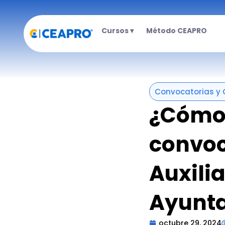
Ir
al
Cursos ▾
Método CEAPRO
contenido
Convocatorias y 
¿Cómo 
convoc
Auxili
Ayunta
octubre 29, 2024