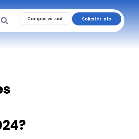
Campus virtual
Solicitar info
es
024?