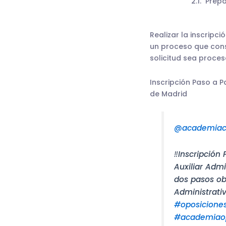
Prepa
Realizar la inscripc
un proceso que cons
solicitud sea proce
Inscripción Paso a P
de Madrid
@academiac
‼️Inscripció
Auxiliar Adm
dos pasos obl
Administrati
#oposicione
#academiaop