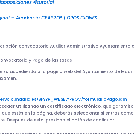
iaoposiciones
#tutorial
ginal – Academia CEAPRO® | OPOSICIONES
scripción convocatoria Auxiliar Administrativo Ayuntamiento 
convocatoria y Pago de las tasas
enza accediendo a la página web del Ayuntamiento de Madrid
 examen.
servcla.madrid.es/SFSYP_WBSELYPROV/formularioPago.iam
ceder utilizando un certificado electrónico
, que garantiza
ez que estés en la página, deberás seleccionar si entras com
e. Después de esto, presiona el botón de continuar.