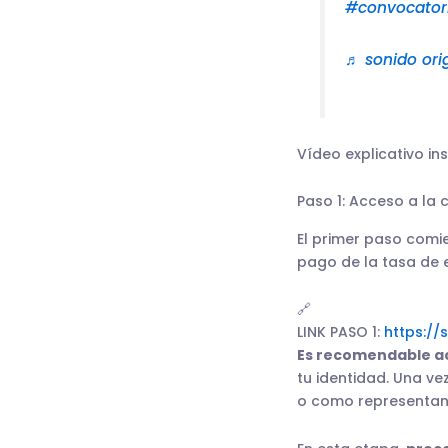
#convocator
♬ sonido ori
Vídeo explicativo in
Paso 1: Acceso a la 
El primer paso comi
pago de la tasa de
🔗
LINK PASO 1:
https://
Es recomendable ac
tu identidad. Una v
o como representant