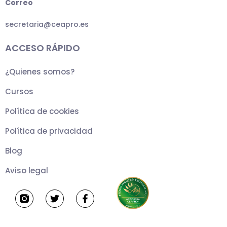
Correo
secretaria@ceapro.es
ACCESO RÁPIDO
¿Quienes somos?
Cursos
Política de cookies
Política de privacidad
Blog
Aviso legal
T
F
w
a
i
c
t
e
t
b
e
o