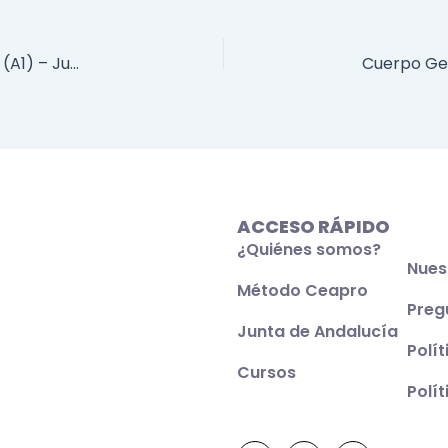
Cuerpo Superior de Administradores Generales (A1) – Junta de Andalucía – Promoción Interna – 2017/2018
ACCESO RÁPIDO
¿Quiénes somos?
Nues
Método Ceapro
Preg
Junta de Andalucía
Polí
Cursos
Polí
X
F
-
a
t
c
w
e