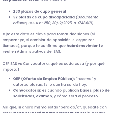
283 plazas
de
cupo general
32 plazas
de
cupo discapacidad
(Documento
adjunto, BOJA nº 250, 30/12/2025, p. 17484/8).
Ojo:
este dato es clave para tomar decisiones (si
empezar ya, si cambiar de oposición, si organizar
tiempos), porque te confirma que
habrá movimiento
real
en Administrativos del SAS.
OEP SAS vs Convocatoria: qué es cada cosa (y por qué
importa)
OEP (Oferta de Empleo Público):
“reserva” y
autoriza plazas. Es lo que ha salido hoy.
Convocatoria:
es cuando publican
bases
,
plazo de
solicitudes
,
examen
, y cómo será el proceso.
Así que, si ahora mismo estás “perdido/a”, quédate con
esto:
la OEP es la señal para empezar en serio
, porque