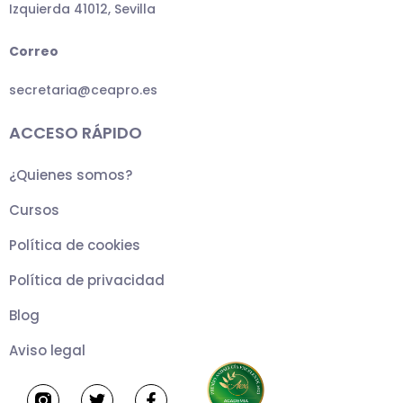
Izquierda 41012, Sevilla
Correo
secretaria@ceapro.es
ACCESO RÁPIDO
¿Quienes somos?
Cursos
Política de cookies
Política de privacidad
Blog
Aviso legal
T
F
w
a
i
c