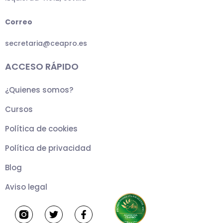
Correo
secretaria@ceapro.es
ACCESO RÁPIDO
¿Quienes somos?
Cursos
Política de cookies
Política de privacidad
Blog
Aviso legal
T
F
w
a
i
c