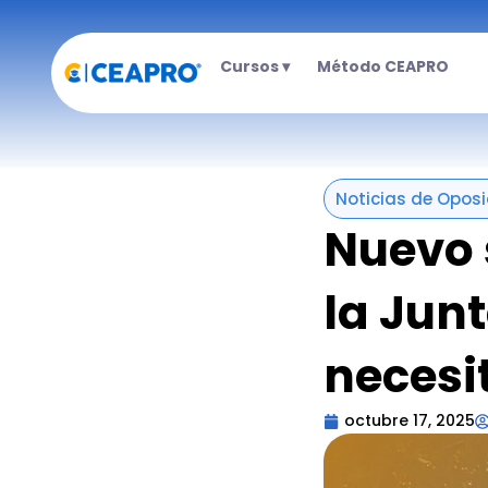
Ir
al
Cursos ▾
Método CEAPRO
contenido
Noticias de Oposi
Nuevo 
la Jun
necesi
octubre 17, 2025