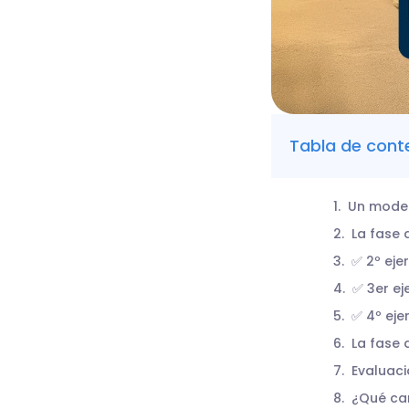
Tabla de cont
Un model
La fase 
✅ 2º eje
✅ 3er ej
✅ 4º eje
La fase 
Evaluaci
¿Qué ca