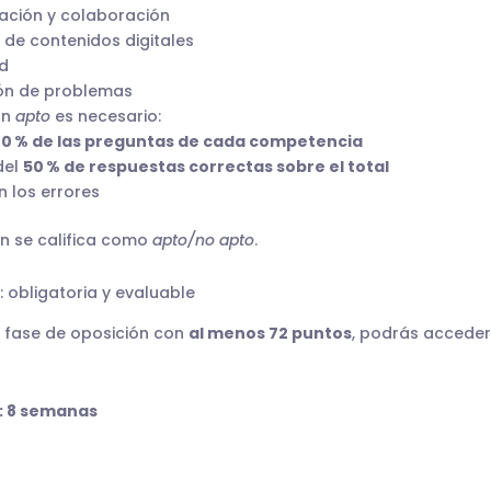
ción y colaboración
 de contenidos digitales
d
ón de problemas
un
apto
es necesario:
0 % de las preguntas de cada competencia
del
50 % de respuestas correctas sobre el total
n los errores
én se califica como
apto/no apto
.
: obligatoria y evaluable
 fase de oposición con
al menos 72 puntos
, podrás acceder
: 8 semanas