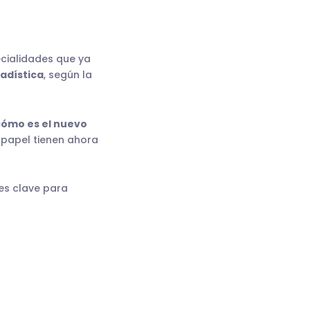
ecialidades que ya
tadística
, según la
cómo es el nuevo
 papel tienen ahora
 es clave para