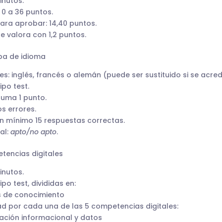
inutos.
 0 a 36 puntos.
ara aprobar: 14,40 puntos.
e valora con 1,2 puntos.
eba de idioma
s: inglés, francés o alemán (puede ser sustituido si se acredi
ipo test.
suma 1 punto.
os errores.
n mínimo 15 respuestas correctas.
nal:
apto/no apto
.
etencias digitales
inutos.
po test, divididas en:
s de conocimiento
dad por cada una de las 5 competencias digitales:
zación informacional y datos