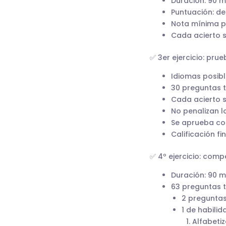
Duración: 90 m
Puntuación: de
Nota mínima p
Cada acierto s
✅ 3er ejercicio: pru
Idiomas posible
30 preguntas t
Cada acierto 
No penalizan l
Se aprueba co
Calificación fi
✅ 4º ejercicio: comp
Duración: 90 m
63 preguntas ti
2 pregunta
1 de habili
Alfabeti