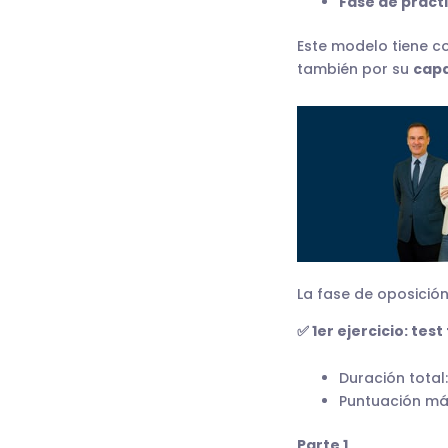
Fase de práct
Este modelo tiene c
también por su
capa
La fase de oposición:
✅ 1er ejercicio: test
Duración total:
Puntuación má
Parte 1