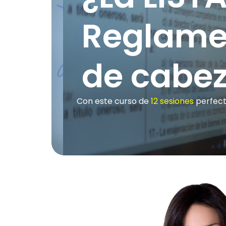
Reglame
de cabez
Con este curso de
12 sesiones
perfect