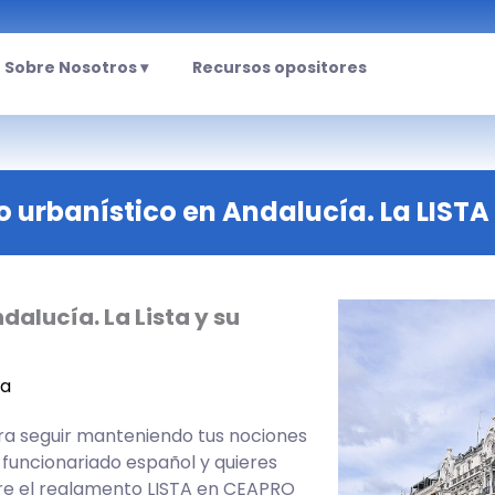
Sobre Nosotros ▾
Recursos opositores
o urbanístico en Andalucía. La LISTA
alucía. La Lista y su
ía
ara seguir manteniendo tus nociones
l funcionariado español y quieres
bre el reglamento LISTA en CEAPRO