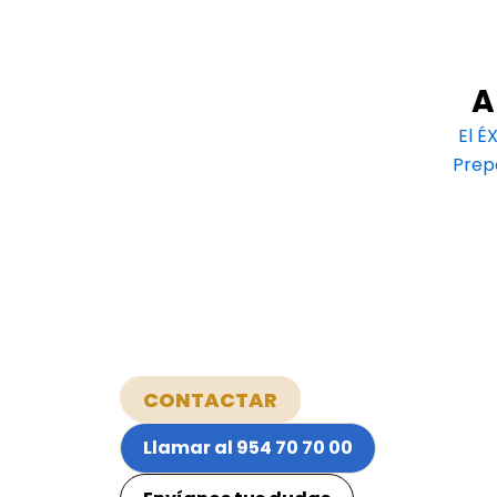
A
El É
Prep
CONTACTAR
Llamar al 954 70 70 00