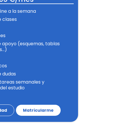
line a la semana
 clases
nes
e apoyo (esquemas, tablas
s…)
cos
e dudas
tareas semanales y
 del estudio
idad
Matricularme