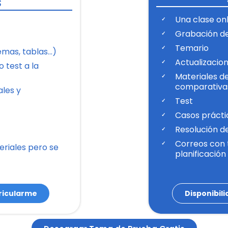
s
Una clase on
Grabación de
Temario
emas, tablas…)
Actualizacio
 test a la
Materiales d
comparativa
les y
Test
Casos prácti
Resolución d
Correos con 
eriales pero se
planificación
ricularme
Disponibil