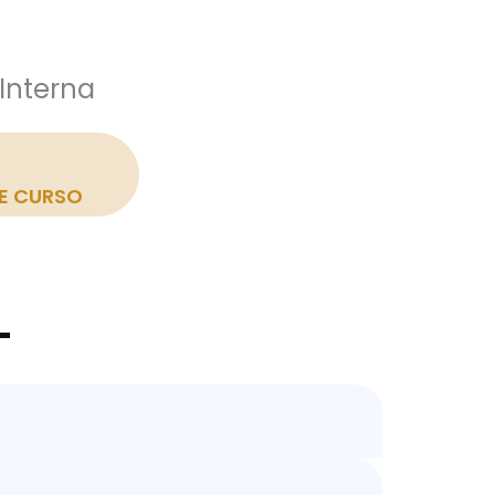
Interna
E CURSO
L