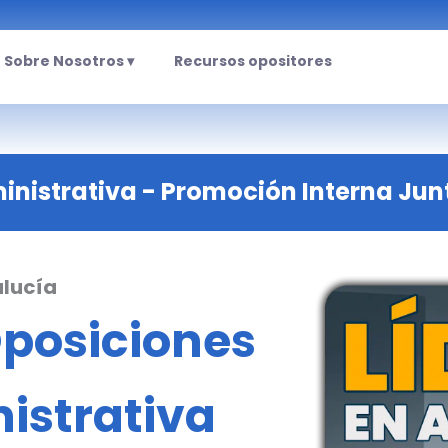
Sobre Nosotros ▾
Recursos opositores
inistrativa - Promoción Interna Jun
lucía
posiciones
istrativa