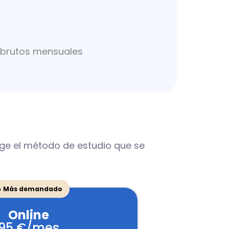
os brutos mensuales
ige el método de estudio que se
 Más demandado
Online
95 €/mes