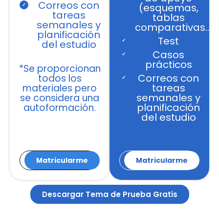
Correos con
(esquemas,
tareas
tablas
semanales y
comparativas…)
planificación
Test
del estudio
Casos
prácticos
*Se proporcionan
Correos con
todos los
tareas
materiales pero
semanales y
se considera una
planificación
autoformación.
del estudio
Disponibilidad
Matricularme
Disponibilidad
Matricularme
Descargar Tema de Prueba Gratis