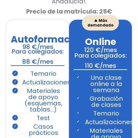
Andalucía!.
Precio de la matricula: 25€
🔥 Más
demandado
Autoformación
Online
98 €/mes
120 €/mes
Para colegiados:
Para colegiados:
88 €/mes
110 €/mes
Temario
Una clase
Actualizaciones
online a la
semana
Materiales
de apoyo
Grabación
(esquemas,
de clases
tablas…)
Temario
Test
Actualizaciones
Casos
Materiales
prácticos
de apoyo