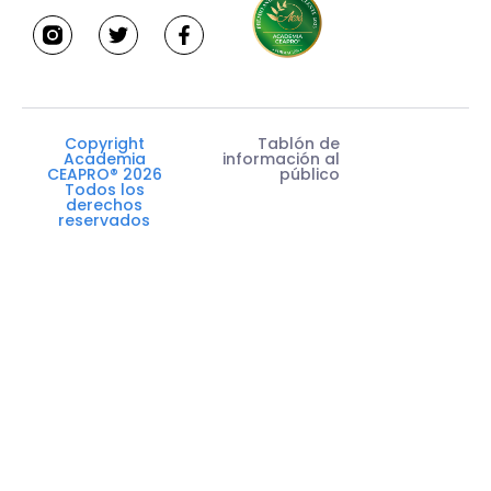
w
a
i
c
t
e
t
b
e
o
r
o
k
Copyright
Tablón de
-
Academia
información al
f
CEAPRO® 2026
público
Todos los
derechos
reservados