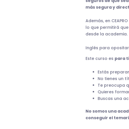
seguros de que se
más segura y direc
Además, en CEAPRO
lo que permitirá q
desde la academia.
Inglés para oposita
Este curso es
para t
Estás preparan
No tienes un t
Te preocupa q
Quieres formar
Buscas una ac
No somos una acade
conseguir el temar