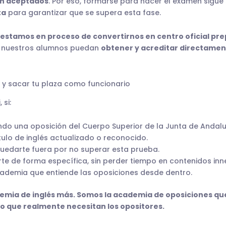
an aceptados
. Por eso, formarse para hacer el examen sigue
ta
para garantizar que se supera esta fase.
estamos en proceso de convertirnos en centro oficial pre
ue nuestros alumnos puedan
obtener y acreditar directament
r y sacar tu plaza como funcionario
i
, si:
do una oposición del Cuerpo Superior de la Junta de Andalu
ítulo de inglés actualizado o reconocido.
uedarte fuera por no superar esta prueba.
te de forma específica, sin perder tiempo en contenidos inn
ademia que entiende las oposiciones desde dentro.
mia de inglés más. Somos la academia de oposiciones qu
io que realmente necesitan los opositores.