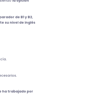
 siendo
la opción
parador de B1 y B2
,
e su nivel de inglés
cía.
ecesarios.
e ha trabajado por