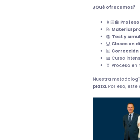
¿Qué ofrecemos?
👩🏻‍🏫
Profeso
📝
Material pr
📚
Test y simu
💻
Clases en d
📊
Corrección 
📅 Curso inten
🏅 Proceso en
Nuestra metodología
plaza
. Por eso, est