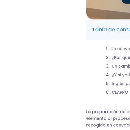
Tabla de cont
Un nuevo
¿Por qué
Un camb
¿Y si ya
Inglés p
CEAPRO 
La preparación de o
elemento al proceso
recogida en convoca