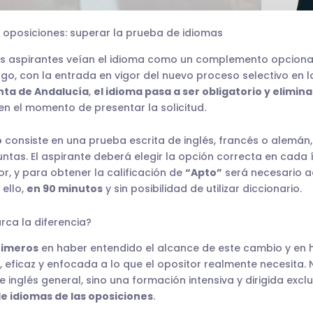
s oposiciones: superar la prueba de idiomas
s aspirantes veían el idioma como un complemento opcional
go, con la entrada en vigor del nuevo proceso selectivo en 
nta de Andalucía
,
el idioma pasa a ser obligatorio y elimina
en el momento de presentar la solicitud.
o
consiste en una prueba escrita de inglés, francés o alemán
untas. El aspirante deberá elegir la opción correcta en cada í
or, y para obtener la calificación de
“Apto”
será necesario a
 ello,
en 90 minutos
y sin posibilidad de utilizar diccionario.
ca la diferencia?
rimeros
en haber entendido el alcance de este cambio y en
, eficaz y enfocada a lo que el opositor realmente necesita.
e inglés general, sino una formación intensiva y dirigida exc
e idiomas de las oposiciones
.