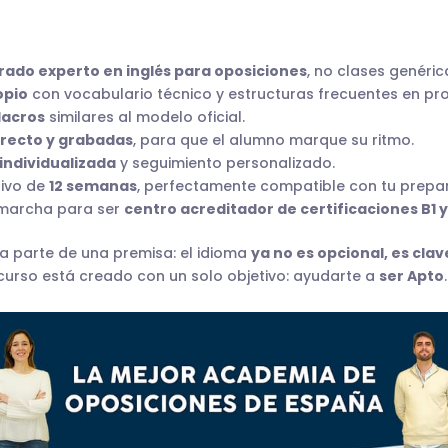
rado experto en inglés para oposiciones
, no clases genéric
opio
con vocabulario técnico y estructuras frecuentes en pro
lacros
similares al modelo oficial.
irecto y grabadas
, para que el alumno marque su ritmo.
individualizada
y seguimiento personalizado.
sivo de
12 semanas
, perfectamente compatible con tu prepar
 marcha para ser
centro acreditador de certificaciones B1 y
 parte de una premisa: el idioma
ya no es opcional, es cla
e curso está creado con un solo objetivo: ayudarte a
ser Apto
.