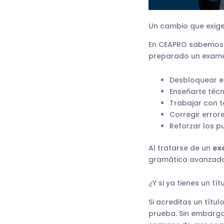
Un cambio que exige
En CEAPRO sabemos q
preparado un examen
Desbloquear el
Enseñarte técn
Trabajar con t
Corregir error
Reforzar los p
Al tratarse de un
ex
gramática avanzada,
¿Y si ya tienes un tí
Si acreditas un títu
prueba. Sin embarg